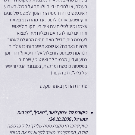
בעולם, או להרים ידיים ולוותר על הכול. השבוע
האינטנסיבי והדרמטי הזה הופך למסע של פנים
וחוץ ושואב אותנו לתוכו. עד מהרה נמצא את
עצמנו מיטלטלים עם איה בין תקווה לייאוש
וחרדים לגורלה. האם תצליח איה למצוא
לעצמה בית חדש? האם תהיה מסוגלת לאהוב
ולהיות נאהבת? או שמא תישבר ותיכנע לחיה
הנוהמת שבתוכה ותצלול אל הדיכאון? זהו רומן
צנוע ועדין, מכמיר לב ואינטימי, שכתוב
בפשטות כובשת ומרגשת, בסגנונה הנקי והישיר
של גליל". (גב הספר)
פתיחת הרומן באתר טקסט
ביקורת של יצחק לאור, "הארץ", "תרבות
וספרות", 24.10.2006
:
כיוון שהכרתי מקצת ממה שלילך גליל פרסמה
קודם, הסתקרנתי מאוד לקרוא גם את הרומן