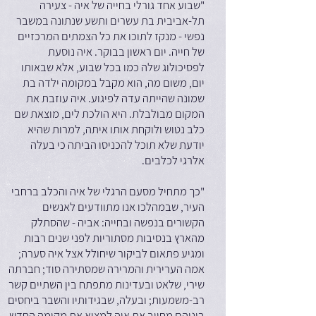
"שבוע אחד גורלי בחייה של איה - צעירה
תל-אביבית בת עשרים ותשע שנתונה במשבר
נפשי - מנקז לתוכו את כל הצמתים המרכזיים
של חייה. יום ראשון בבוקר. איה נוסעת
לפסיכולוג שלה כמו בכל שבוע, אלא שבאותו
יום, משום מה, הוא מקבל במקומה ילדה בת
שמונה שהייתה עדה לפיגוע. איה עוזבת את
המקום מבולבלת. היא הולכת לים, מוצאת שם
כלב נטוש ולוקחת אותו איתה, למרות שהיא
יודעת שלא תוכל להכניסו הביתה כי בעלה
אלרגי לכלבים.
"כך מתחיל מסעם הרגלי של איה והכלב ברחבי
העיר, שבמהלכו אנו מתוודעים לאנשים
הקשורים בנפשה ובחייה: אביה - שהסתלק
מהארץ בנסיבות מסתוריות לפני שנים רבות
ומגיע פתאום לביקור שיחולל אצל איה סערה;
אמה הערירית והמרירה שמסתירה סוד; חברתה
שירי, שלאט ובעדינות מתפתח בין השתיים קשר
רב-משמעות; ובעלה, שבגידותיו והשבר ביחסים
ביניהם מחייב את איה למצוא את מקומה החדש