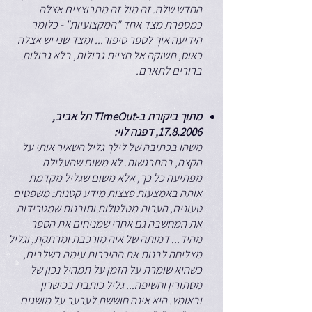
החדש שלה. זה מול זה מתרוצצים אצלה
כמספרת מצד אחד "המקצועיות" - כלומר
הידיעה איך לספר סיפור... ומצד שני יש אצלה
כאוס, תשוקה אל חציית גבולות, בלא גבולות
ברורים לתארם.
מתוך ביקורת ב-TimeOut תל אביב,
17.8.2006
, דפנה לוי:
משהו בכתיבה של לילך גליל השאיר אותי על
הקצה, בהתרגשות. לא משום שהעלילה
מפתיעה כל כך, אלא משום שגליל מקדמת
אותה באמצעות פצצות מידע קטנות: משפטים
טעונים, הערות מטלטלות ותובנות שמטרידות
את המחשבה גם אחרי שמניחים את הספר
מהיד... דמותה של איה מורכבת ומרתקת, וגליל
מצליחה לבנות את ההיכרות עימה בשלבים,
כשהיא שומרת על הזמן על תמהיל נכון של
מסתורין וחשיפה... גליל כותבת בכישרון
ובאומץ. היא אינה חוששת לערער על מושגים