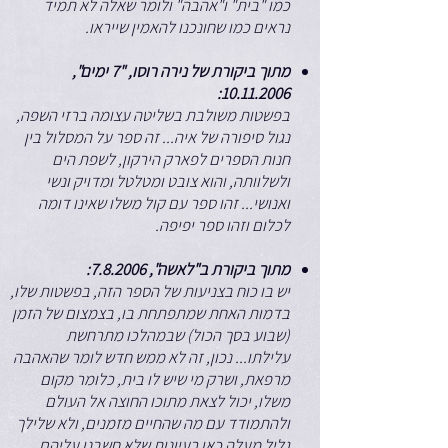
כמו "בית" ו"אהבה" ולומר שאלה לא תמיד
נראים כמו שחונכנו להאמין שייראו.
מתוך ביקורת של נירה רוסו, "7 ימים",
:
10.11.2006
בפשטות משולבת בשליטה עצומה ברזי השפה,
נגול סיפורה של איה... זה ספר על המסלול בין
חנות הספרים לפארק הירקון, לשפת הים
ולשלוותה, והוא צובט ומטלטל ומדויק ונשי
ואנושי... זהו ספר עם קול משלו שאינו דומה
לכלום וזהו ספר יפיפה.
מתוך ביקורת ב"לאשה", 7.8.2006:
יש בו כוח בצניעות של הספר הזה, בפשטות שלו,
בדמות האחת שמתפתחת בו, בצמצום של הזמן
(שבוע בסך הכול) שבמהלכו מתרחשת
עלילתו... נכון, זה לא ממש חדש לומר שהאהבה
מרפאת, ושרק מי שיש לו בית, כלומר מקום
משלו, יכול לצאת מתוכו החוצה אל העולם
ולהתמודד עם מה שהחיים מזמנים, ולא שלילך
גליל מעלה כאן רעיונות שלא חשבנו עליהם