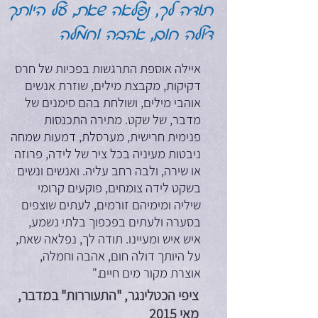
תודה לך, נפלאה שאת, על היותך
דולה חום, אהבה וחמלה
איילה אוספת התרגשות בפכיות של חרס
דקיקות, מקבצת מילים, שוזרת אנשים
אוהבי מילים, ושולחת בהם סימנים של
מדבר, של שקט. מתירה התכנסות
פנימית חרישית, מערסלת, דמעות שמחה
ניבטות מעיניה בכל ציר של לידה, פרוזה
או שירה, ולבה רחב עליה. ואנשים ונשים
בשקט לידה צומחים, פוקעים קרומי
שיליה ומימיהם זורמים, לעתים שוצפים
בסערה ולעתים בפכפוך בלתי נשמע,
איש איש ומעיינו. תודה לך, נפלאה שאת,
על היותך דולה חום, אהבה וחמלה,
אוצרת מקור מים חיים."
ציפי הכטלינגר, "התעוררות" במדבר,
מאי 2015