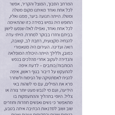
המרחב הסבוך, המוצל והקריר, אפשר
לכל אחת ואחד מאיתנו מקום משלה
ומשלו. הייתה תנועה ביער, ממנו ואליו,
החופש היה גמיש במידה כזו שהתאימה
לכל אחת ואחד, ואפילו לאלו שנסעו לישון
בביתם וחזרו בבוקר למחרת. הייתי עדה
להנחיה מקצועית, רחבת לב, קשובה,
רואה ועדינה. העירום היה מטאפורי
כמובן, וללילך הייתה היכולת המופלאה
והנדירה לעקוב אחרי מהלכים בנפש
הכותבות/כותבים – לדעת איפה
להתעקש על דיבור בגוף ראשון, איפה
להניח לאסתטיקה של הניסוח ולשחרר
פרא את המילים, עם מי לשהות באי
הידיעה, ועם מי לגבש מעט יותר צורה או
צליל. היופי בתהליך וההתעמקות בו
מתאפשר כי נשים ואנשים חוזרות וחוזרים
שוב ושוב לסדנאות הכתיבה איתה בטבע,
בנופים שונים ובתקופות ועונות שונות