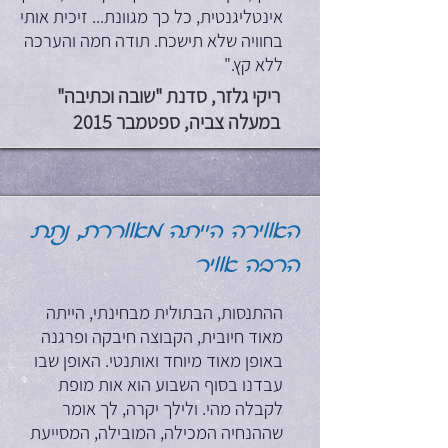
אינטליגנטית, כל כך מגוונת... זיכית אותי
בחוויה שלא תישכח. תודה חמה והערכה
ללא קץ."
ריקי גלזר, סדנת "שובה וכתיבה"
במעלה צביה, ספטמבר 2015
האווירה הייתה מאווררת, נתת
הרבה אוויר
ההתנסות, הבתולית מבחינתי, הייתה
מאוד חיובית, הקבוצה חיבקה ופרגנה
באופן מאוד מיוחד ואותנטי. האופן שבו
עבדנו בסוף השבוע הוא אות מופת
לקבלה מהי. ולילך יקרה, לך אומר
שההנחיה המכילה, המובילה, המסייעת