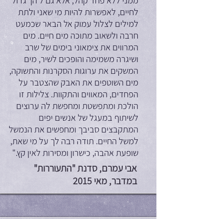
ממני ללא פחד קהל, אלא גם ל'הן' גדול
לחיים, לאפשרות להיות מי שאני ולתת
למילים לצלול עמוק אל הבאר שכמעט
חרבה ולשאוב מתוכה מים חיים. מים
המרווים את צימאוני בימים של שרב
ושיגרה משמימה והופכים לשיר, מים
המשקים את ערוגות הסקרנות והתשוקה,
מים השוטפים את האבק שהצטבר על
הפחדים, המאווים והתקוות. צלילות זו
הולכת ומתפשטת ומחפשת לה ערוצים
לשיתוף במעגל של אנשים יפים
המתקבצים סביבך ומחפשים את הנמשל
למשל החיים. תודה רבה לך על מי שאת,
שופעת אהבה, כישרון ומסירות לאין קץ."
אבי עמרם, סדנת "התעוררות"
במדבר, מאי 2015