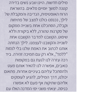
מילים חדשות. היינו שבע נשים בדירה
קטנה למשך יומיים מלאים. בהשראת
הרוח האופטימית, הנדיבה והמקבלת של
לילך, נכנסנו כולנו למצב של פתיחות
וקבלה, הסתכלנו אחת בשנייה ממקום
של סקרנות טהורה, ללא ביקורת וללא
שיפוט. הקשבנו למדבר הקשבנו אחת
לשנייה והקשבנו לעצמנו. לילך הנחתה
אותנו לכתוב את האמת שלנו בלי לנסות
"ללמד", אלא רק עם תמיכה זהירה. ביד
רכה עזרה לנו לגעת גם במקומות
כואבים, אפשרה לנו להאיר אותם מעט
ולהסתכל עליהם בעיניים אחרות. פתאום
יכולנו, דרך המילים, להגיע לעומקים
אליהם שתיקות אף פעם לא אפשרו
כניסה. יצאתי משני ימי הסדנה האלו עם
ערמה של שירים חדשים, עם המון חמצן
מדבר טרי בדם, עם כמה תובנות חדשות
על עצמי, ובעיקר: עם שש חברות שראו