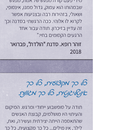
מידי פעם קורה מפגש של אמת, מפגש
שבמהותו הוא עמוק, גדול ממנו, אינסופי,
ושאולי, בזהירות רבה ובצניעות אפשר
לקרוא לו אלוהי. ככה הרגשתי בסדנה וכך
זה עדיין בזיכרון. תודה עבור אחד
הרגעים הקסומים בחיי."
זוהר רופא. סדנת "הולדת", פברואר
2018
כל כך מקצועית, כל כך
אינטליגנטית, כל כך מגוונת
תודה על סופשבוע ייחודי ומרגש. המיקום
והעיתוי היו מושלמים, קבוצת האנשים
שהתאספה הייתה יצירתית ועשירה, ואת,
לילך, אין מילים... כל כך מקצועית, כל כך