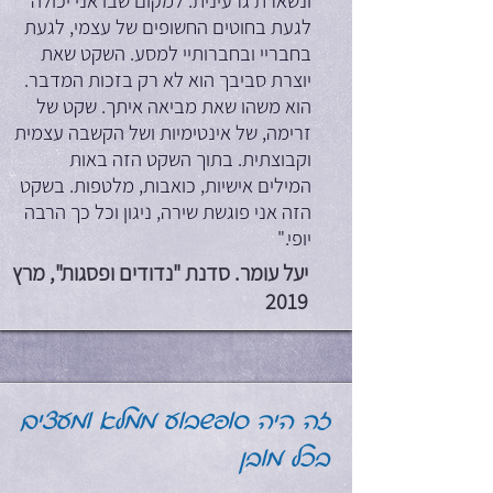
ונשארת גרעינית. למקום שבו אני יכולה
לגעת בחוטים החשופים של עצמי, לגעת
בחבריי ובחברותיי למסע. השקט שאת
יוצרת סביבך הוא לא רק בזכות המדבר.
הוא משהו שאת מביאה איתך. שקט של
זרימה, של אינטימיות ושל הקשבה עצמית
וקבוצתית. בתוך השקט הזה באות
המילים אישיות, כואבות, מלטפות. בשקט
הזה אני פוגשת שירה, ניגון וכל כך הרבה
יופי."
יעל עומר. סדנת "נדודים ופסגות", מרץ
2019
זה היה סופשבוע ממלא ומעצים
בכל מובן