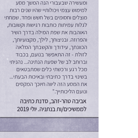
ומעשירה שבעבורי הנה המשך מסע
למימוש עצמי ויכולותיי שהיו שנים רבות
מוצלים וחסומים בשל חשש ופחד. שמחתי
לגלות עמיתות כותבות רגישות וקשובות,
האוהבות את שפת המילה בדרך השיר
והפרוזה. ובניצוחך, לילך, מקצועיותך,
הכוונתך, עידודך והקשבתך המלאה
לזולת - זה התאפשר בנועם, בכבוד
וברוחב לב של שפעת הנתינה... נהניתי
מכל רגע ורכשתי כלים שמתבטאים
בשינוי בדרך כתיבתי ובאיכות הבעתי...
את המסע הזה ליווה חיוכך המקסים
ונועם הליכותייך."
אביבה טהר-זהב, סדנת כתיבה
לממשיכים/ות בנתניה. יולי 2019