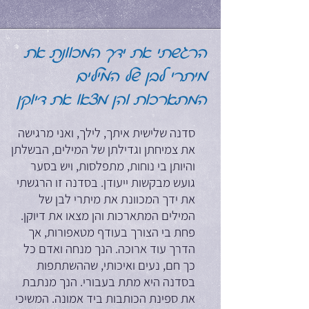
הרגשתי את ידך המכוונת את
מיתרי לבן של המילים
המתארכות והן מצאו את דיוקן
סדנה שלישית איתך, לילך, ואני מרגישה
את צמיחתן וגדילתן של המילים, הבשלתן
והיותן בי נוחות, מתפלסות, ויש בסער
גועש מבקשות ייעודן. בסדנה זו הרגשתי
את ידך המכוונת את מיתרי לבן של
המילים המתארכות והן מצאו את דיוקן.
פחת בי הצורך בעודף מטאפורות, אך
הדרך עוד ארוכה. הנך מנחה ואדם כל
כך חם, נעים ואיכותי, שההשתתפות
בסדנה היא מתת בעבורי. הנך מנתבת
את ספינת הכותבות ביד אמונה. המשיכי