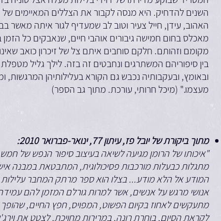
השנים להדחיק. היא מנסה לקבור את הצללים המאיימים של 
האהוב, עידן, חייל צעיר וטוב לב שמעדיף לגור איתה מאשר בבי
מאכלס בחום חמישה גיבורים אוהבי חיים, שנאבקים כל הזמן ב
מקומם וזהותם. חלקם סוחבים איתם צל של זיכרון כואב שאי
בין סיפוריהם המשתרגים ונחבטים זה בזה. לילך גליל מטפלת
ובאומץ, ובעקבותיה נכבש גם הקורא בעלילותיהן המרגשות, ו
מעצמו." (מיכל חרותי, עורכת. מתוך גב הספר)
מתוך ביקורת של יובל פז, עיתון 77, ינואר-פברואר 2010:
"איכותו של הרומן מגיעה לשיאה בעיצוב סיפור הנפש של חמש 
מתגלות כבעלות מורכבות פסיכולוגית, המתבטאת במבנה אישיו
המודע אל הלא מודע... בצלו הוא ספר מרתק המחבר עלילות חי
אנושי מרגש על אנשים, אשר למרות גורלם המזמן להם עמידה 
מתעקשים לאחוז בקיום הפשוט, המפויס, חפץ החיים, שהופך
לקראת הסיום, בוחרת רונה, במרירות מחויכת, לצטט את וירג'ינ