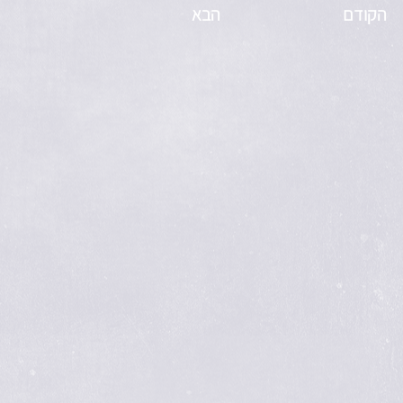
הקודם
הבא