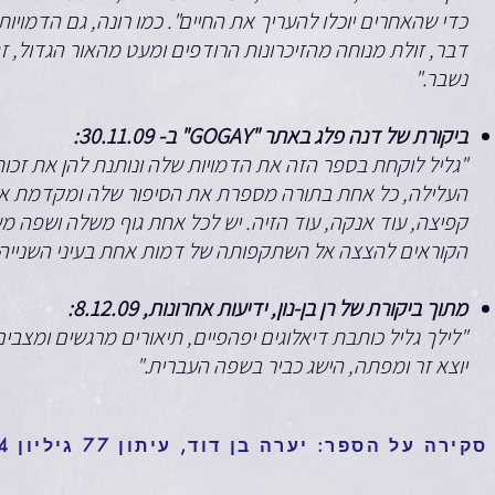
כדי שהאחרים יוכלו להעריך את החיים". כמו רונה, גם הדמויו
דבר, זולת מנוחה מהזיכרונות הרודפים ומעט מהאור הגדול, ז
נשבר."
ביקורת של דנה פלג באתר "GOGAY" ב- 30.11.09:
"גליל לוקחת בספר הזה את הדמויות שלה ונותנת להן את זכות
העלילה, כל אחת בתורה מספרת את הסיפור שלה ומקדמת את
קפיצה, עוד אנקה, עוד הזיה. יש לכל אחת גוף משלה ושפה מש
הקוראים להצצה אל השתקפותה של דמות אחת בעיני השנייה.
מתוך ביקורת של רן בן-נון, ידיעות אחרונות, 8.12.09:
"לילך גליל כותבת דיאלוגים יפהפיים, תיאורים מרגשים ומצבי
יוצא זר ומפתה, הישג כביר בשפה העברית."
סקירה על הספר: יערה בן דוד, עיתון 77 גיליון 424, עמ' 20